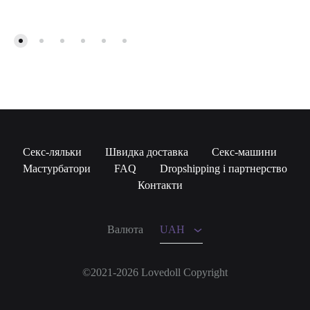
Секс-ляльки
Швидка доставка
Секс-машини
Мастурбатори
FAQ
Dropshipping і партнерство
UAH
Контакти
USD
Валюта
UAH
©2021-2026 Lovedoll Copyright