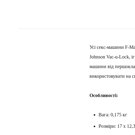
Усі секс-машини F-Mac
Johnson Vac-u-Lock, і
машини від першоклас
використовувати на св
Особливості:
Вага: 0,175 кг
Розміри: 17 x 12,3