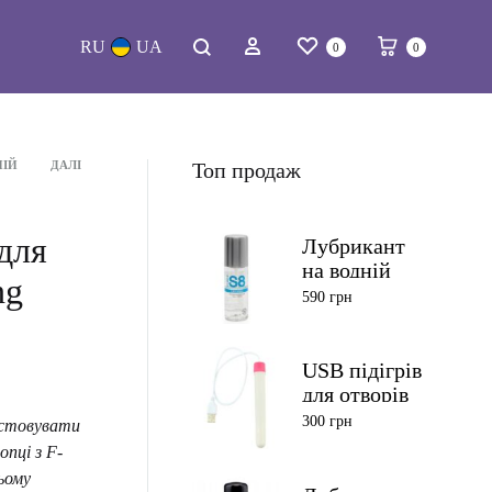
Список бажань
Кошик
Пошук
Вхід
0
0
НІЙ
ДАЛІ
Топ продаж
ція
тами
для
Лубрикант
на водній
ng
основі S8
590
грн
Water Based
125 мл
USB підігрів
для отворів
секс-ляльок
300
грн
истовувати
опці з F-
ьому