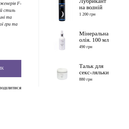
Лубрикант
женерів F-
на водній
й стиль
основі Pjur
1 200
грн
ині та
Aqua 250 мл
ої гри та
Мінеральна
олія, 100 мл
490
грн
Тальк для
ИК
секс-ляльки
880
грн
ПОДІЛИТИСЯ