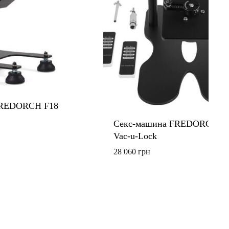
FREDORCH F18
Секс-машина FREDORCH F1
Vac-u-Lock
28 060
грн
ДОДАТИ
ДО
СПИСКУ
БАЖАНЬ