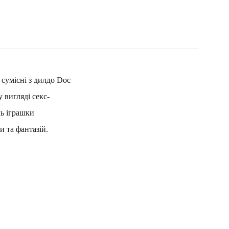
 сумісні з дилдо Doc
 вигляді секс-
ль іграшки
и та фантазій.