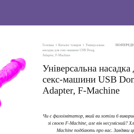
Головна
Каталог товарів
Універсальна
ПОПЕРЕД
Навіга
насадка для секс-машини USB Dong
продук
Adapter, F-Machine
Універсальна насадка 
секс-машини USB Do
Adapter, F-Machine
Чи є фалоімітатор, який ви хотіли б викор
зі своєю F-Machine, але він несумісний? Хл
Machine подбають про вас. Завдяки ц