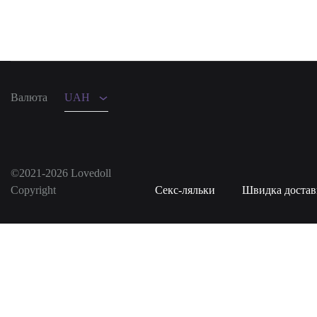
UAH
USD
Валюта
UAH
©2021-2026 Lovedoll
Copyright
Секс-ляльки
Швидка достав