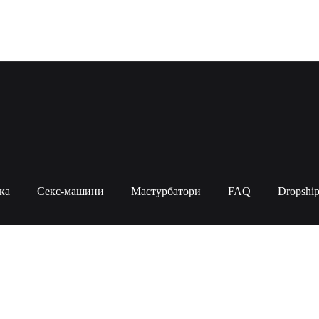
ка
Секс-машини
Мастурбатори
FAQ
Dropship