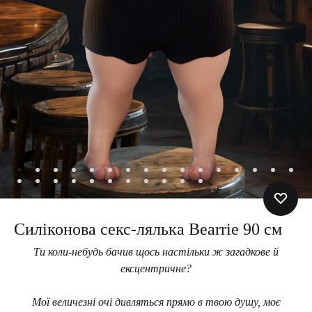
Силіконова секс-лялька Bearrie 90 см
Ти коли-небудь бачив щось настільки ж загадкове й
ексцентричне?
Мої величезні очі дивляться прямо в твою душу, моє