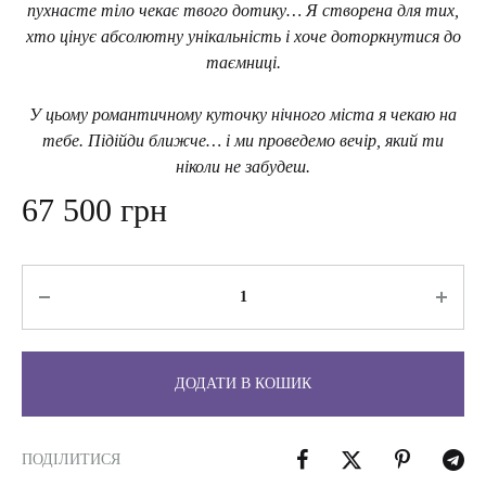
пухнасте тіло чекає твого дотику… Я створена для тих,
хто цінує абсолютну унікальність і хоче доторкнутися до
таємниці.
У цьому романтичному куточку нічного міста я чекаю на
тебе. Підійди ближче… і ми проведемо вечір, який ти
ніколи не забудеш.
67 500
грн
Кількість
ДОДАТИ В КОШИК
ПОДІЛИТИСЯ