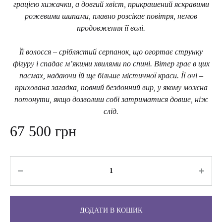
грацією хижачки, а довгий хвіст, прикрашений яскравими
рожевими шипами, плавно розсікає повітря, немов
продовження її волі.
Її волосся – сріблястий серпанок, що огортає струнку
фігуру і спадає м’якими хвилями по спині. Вітер грає в цих
пасмах, надаючи їй ще більше містичної краси. Її очі –
прихована загадка, повний бездонний вир, у якому можна
потонути, якщо дозволиш собі затриматися довше, ніж
слід.
67 500
грн
Кількість
ДОДАТИ В КОШИК