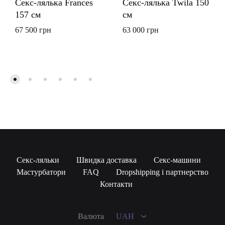
Секс-лялька Frances
Секс-лялька Twila 150
157 см
см
67 500
грн
63 000
грн
Секс-ляльки
Швидка доставка
Секс-машини
Мастурбатори
FAQ
Dropshipping і партнерство
UAH
Контакти
USD
Валюта
UAH