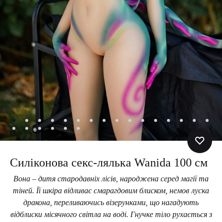
Силіконова секс-лялька Wanida 100 см
Вона – дитя стародавніх лісів, народжена серед магії та
тіней. Її шкіра відливає смарагдовим блиском, немов луска
дракона, переливаючись візерунками, що нагадують
відблиски місячного світла на воді. Гнучке тіло рухається з