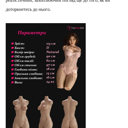
реалістичний, захоплюючий погляд ще до того, як ви
доторкнетесь до нього.