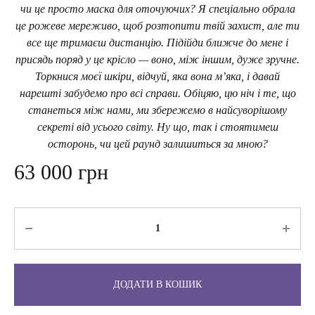
чи це просто маска для оточуючих? Я спеціально обрала
це рожеве мереживо, щоб розтопити твій захист, але ти
все ще тримаєш дистанцію. Підійди ближче до мене і
присядь поряд у це крісло — воно, між іншим, дуже зручне.
Торкнися моєї шкіри, відчуй, яка вона м’яка, і давай
нарешті забудемо про всі справи. Обіцяю, цю ніч і те, що
станеться між нами, ми збережемо в найсуворішому
секреті від усього світу. Ну що, так і стоятимеш
осторонь, чи цей раунд залишиться за мною?
63 000
грн
Кількість
ДОДАТИ В КОШИК